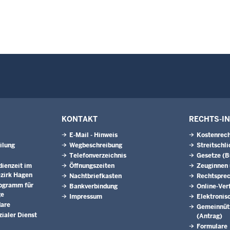
KONTAKT
RECHTS-I
E-Mail - Hinweis
Kostenrech
ilung
Wegbeschreibung
Streitschl
Telefonverzeichnis
Gesetze (
dienzeit im
Öffnungszeiten
Zeuginnen
zirk Hagen
Nachtbriefkasten
Rechtspre
rogramm für
Bankverbindung
Online-Ver
ge
Impressum
Elektronis
dare
Gemeinnütz
ialer Dienst
(Antrag)
Formulare