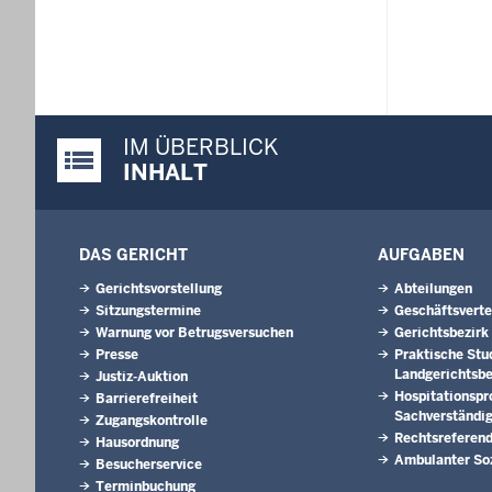
IM ÜBERBLICK
Justiz-Portal im Überblick:
INHALT
DAS GERICHT
AUFGABEN
Gerichtsvorstellung
Abteilungen
Sitzungstermine
Geschäftsverte
Warnung vor Betrugsversuchen
Gerichtsbezirk
Presse
Praktische Stu
Landgerichtsbe
Justiz-Auktion
Hospitationsp
Barrierefreiheit
Sachverständi
Zugangskontrolle
Rechtsreferen
Hausordnung
Ambulanter Soz
Besucherservice
Terminbuchung