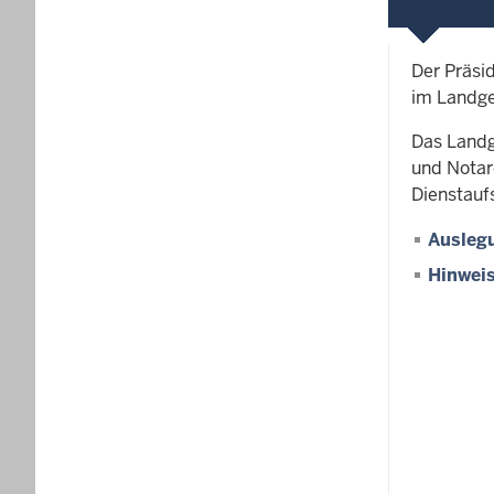
Der Präsi
im Landge
Das Landg
und Notar
Dienstauf
Ausleg
Hinwei