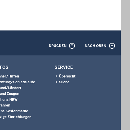
DRUCKEN
NACH OBEN
NFOS
SERVICE
ner/Hilfen
Übersicht
ichtung/Schiedsleute
Suche
Bund/Länder)
 und Zeugen
chung NRW
fahren
che Kostenmarke
ige Einrichtungen