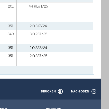
201
44 KLs 1/25
351
2 O 317/24
349
3 O 237/25
351
2 O 323/24
351
2 O 337/25
DRUCKEN
NACH OBEN