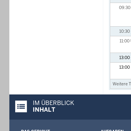
09:3
10:30
11:00
13:00
13:00
Weitere T
IM ÜBERBLICK
Justiz-Portal im Überblick:
INHALT