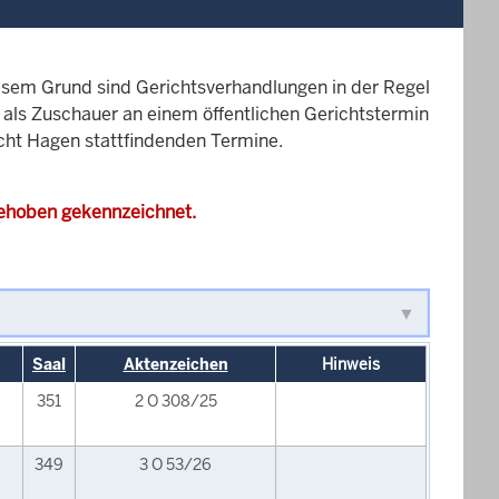
esem Grund sind Gerichtsverhandlungen in der Regel
it als Zuschauer an einem öffentlichen Gerichtstermin
icht Hagen stattfindenden Termine.
gehoben gekennzeichnet.
Saal
Aktenzeichen
Hinweis
351
2 O 308/25
349
3 O 53/26