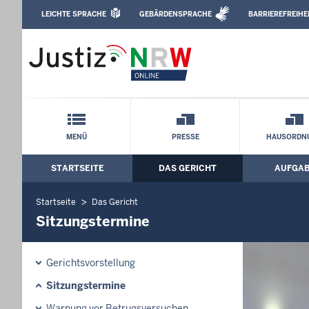
Direkt zum Inhalt
LEICHTE SPRACHE
GEBÄRDENSPRACHE
BARRIEREFREIHE
Leichte Sprache, Gebärdensprachenvideo u
Landgericht Hagen: Sitzungstermine
Schnellnavigation mit Volltext-Suche
MENÜ
PRESSE
HAUSORDN
STARTSEITE
DAS GERICHT
AUFGA
Hauptmenü: Hauptnavigation
Startseite
Das Gericht
Sitzungstermine
Gerichtsvorstellung
Sitzungstermine
Warnung vor Betrugsversuchen