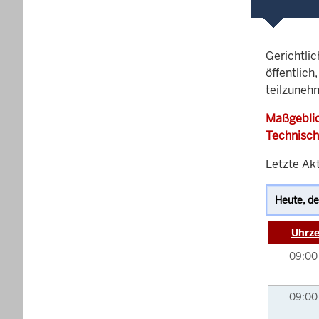
Gerichtli
öffentlich
teilzuneh
Maßgeblic
Technisch
Letzte Akt
Uhrze
09:0
09:0