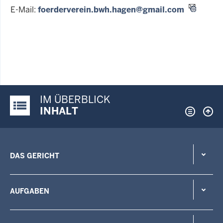
E-Mail:
foerderverein.bwh.hagen@gmail.com
IM ÜBERBLICK
Justiz-Portal im Überblick:
INHALT
DAS GERICHT
AUFGABEN