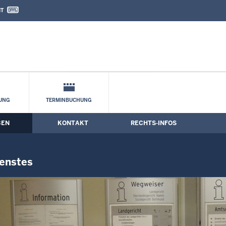
IT
nd Kontaktformular
bulanten Sozialen Dienstes
UNG
TERMINBUCHUNG
BEN
KONTAKT
RECHTS-INFOS
ienstes