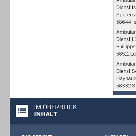
Ambulant
Dienst I
Sporens
58644 Is
Ambulant
Dienst L
Phillipp
58511 L
Ambulant
Dienst 
Haynaue
58332 
IM ÜBERBLICK
Justiz-Portal im Überblick:
INHALT