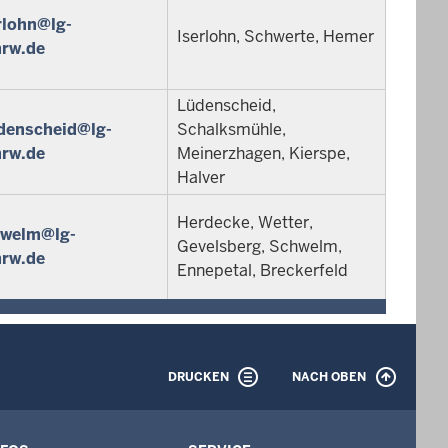
rlohn@lg-
Iserlohn, Schwerte, Hemer
nrw.de
Lüdenscheid,
denscheid@lg-
Schalksmühle,
nrw.de
Meinerzhagen, Kierspe,
Halver
Herdecke, Wetter,
hwelm@lg-
Gevelsberg, Schwelm,
nrw.de
Ennepetal, Breckerfeld
DRUCKEN
NACH OBEN