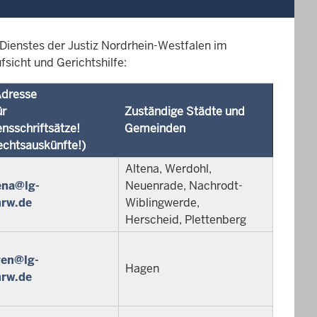
 Dienstes der Justiz Nordrhein-Westfalen im
sicht und Gerichtshilfe:
Adresse
ür
Zuständige Städte und
nsschriftsätze!
Gemeinden
echtsauskünfte!)
Altena, Werdohl,
ena@lg-
Neuenrade, Nachrodt-
nrw.de
Wiblingwerde,
Herscheid, Plettenberg
gen@lg-
Hagen
nrw.de