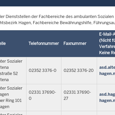
 der Dienststellen der Fachbereiche des ambulanten Sozialen
htsbezirk Hagen, Fachbereiche Bewährungshilfe, Führungsauf
E-Mail-
(Nicht f
elle
Telefonnummer
Faxnummer
Verfahre
Keine R
er Sozialer
ltena
asd.alt
02352 3376-0
02352 3376-20
sstraße 52
hagen.
ltena
er Sozialer
02331 37690-
02331 37690-
Hagen
asd.ha
0
27
er Ring 101
hagen.
agen