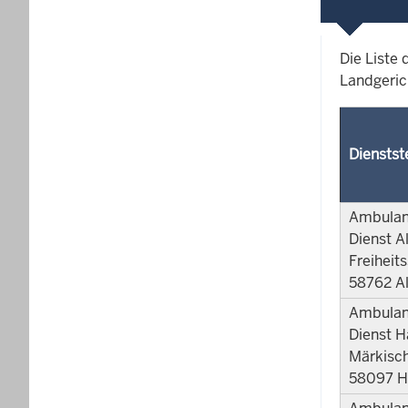
Die Liste
Landgeric
Dienstst
Ambulant
Dienst A
Freiheit
58762 A
Ambulant
Dienst 
Märkisch
58097 H