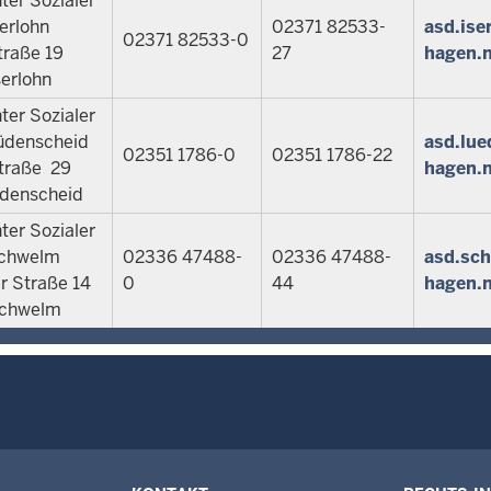
er Sozialer
serlohn
02371 82533-
asd.ise
02371 82533-0
traße 19
27
hagen.
erlohn
er Sozialer
üdenscheid
asd.lue
02351 1786-0
02351 1786-22
straße 29
hagen.
üdenscheid
er Sozialer
Schwelm
02336 47488-
02336 47488-
asd.sc
r Straße 14
0
44
hagen.
Schwelm