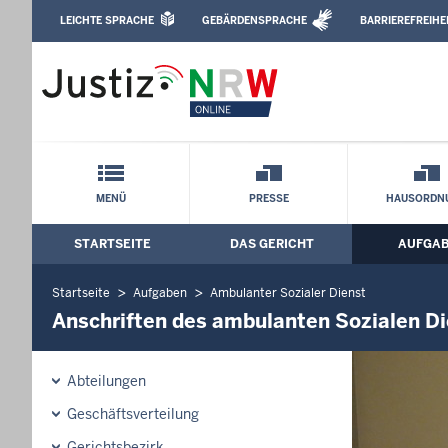
Direkt zum Inhalt
LEICHTE SPRACHE
GEBÄRDENSPRACHE
BARRIEREFREIHE
Leichte Sprache, Gebärdensprachenvideo u
Landgericht Hagen: Anschriften des am
Schnellnavigation mit Volltext-Suche
MENÜ
PRESSE
HAUSORDN
STARTSEITE
DAS GERICHT
AUFGA
Hauptmenü: Hauptnavigation
Startseite
Aufgaben
Ambulanter Sozialer Dienst
Anschriften des ambulanten Sozialen D
Abteilungen
Geschäftsverteilung
Gerichtsbezirk