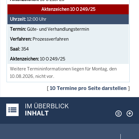
Aktenzeichen 10 O 249/25
12:00
Uhr
Güte- und Verhandlungstermin
Prozessverfahren
354
10 O 249/25
Weitere Termininformationen liegen für Montag, den
10.08.2026, nicht vor.
[
10 Termine pro Seite darstellen
]
IM ÜBERBLICK
Justiz-Portal im Überblick:
INHALT