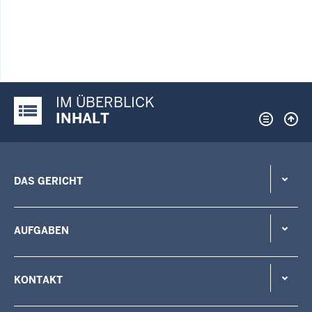
IM ÜBERBLICK
Justiz-Portal im Überblick:
INHALT
DAS GERICHT
AUFGABEN
KONTAKT