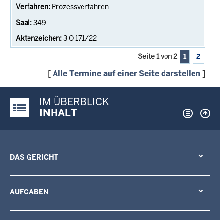
Prozessverfahren
349
3 O 171/22
Seite 1 von 2
1
2
[
Alle Termine auf einer Seite darstellen
]
IM ÜBERBLICK
Justiz-Portal im Überblick:
INHALT
DAS GERICHT
AUFGABEN