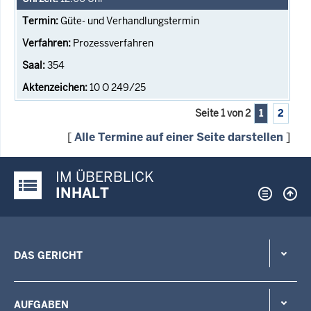
Güte- und Verhandlungstermin
Prozessverfahren
354
10 O 249/25
Seite 1 von 2
1
2
[
Alle Termine auf einer Seite darstellen
]
IM ÜBERBLICK
Justiz-Portal im Überblick:
INHALT
DAS GERICHT
AUFGABEN