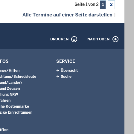
Seite 1 von 2
1
2
[
Alle Termine auf einer Seite darstellen
]
DRUCKEN
NACH OBEN
NFOS
SERVICE
ner/Hilfen
Übersicht
ichtung/Schiedsleute
Suche
Bund/Länder)
 und Zeugen
chung NRW
fahren
che Kostenmarke
ige Einrichtungen
iften