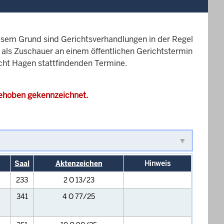
esem Grund sind Gerichtsverhandlungen in der Regel
it als Zuschauer an einem öffentlichen Gerichtstermin
icht Hagen stattfindenden Termine.
gehoben gekennzeichnet.
Saal
Aktenzeichen
Hinweis
233
2 O 13/23
341
4 O 77/25