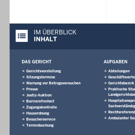
IM ÜBERBLICK
Justiz-Portal im Überblick:
INHALT
DAS GERICHT
AUFGABEN
Gerichtsvorstellung
Abteilungen
Sitzungstermine
Geschäftsverte
Warnung vor Betrugsversuchen
Gerichtsbezirk
Presse
Praktische Stu
Landgerichtsbe
Justiz-Auktion
Hospitationsp
Barrierefreiheit
Sachverständi
Zugangskontrolle
Rechtsreferen
Hausordnung
Ambulanter Soz
Besucherservice
Terminbuchung