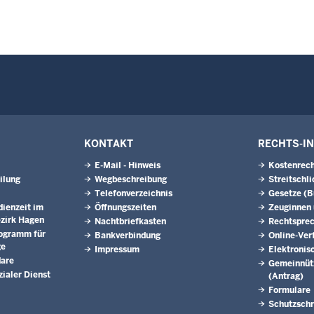
KONTAKT
RECHTS-I
E-Mail - Hinweis
Kostenrech
ilung
Wegbeschreibung
Streitschl
Telefonverzeichnis
Gesetze (
dienzeit im
Öffnungszeiten
Zeuginnen
zirk Hagen
Nachtbriefkasten
Rechtspre
rogramm für
Bankverbindung
Online-Ver
ge
Impressum
Elektronis
dare
Gemeinnütz
ialer Dienst
(Antrag)
Formulare
Schutzschr