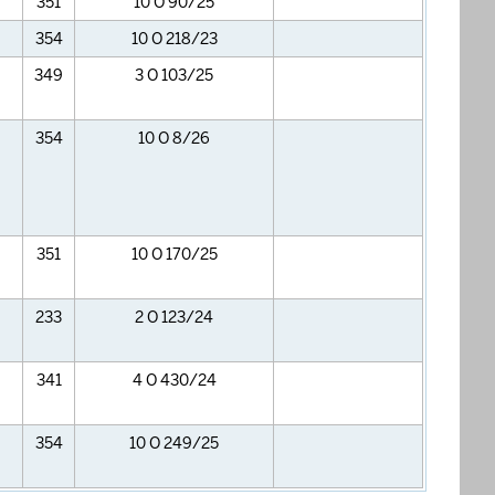
351
10 O 90/25
354
10 O 218/23
349
3 O 103/25
354
10 O 8/26
351
10 O 170/25
233
2 O 123/24
341
4 O 430/24
354
10 O 249/25