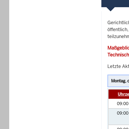
Gerichtli
öffentlich
teilzuneh
Maßgeblic
Technisch
Letzte Akt
Uhrze
09:0
09:0