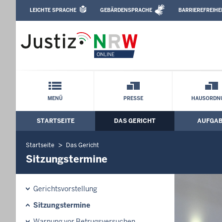
Direkt zum Inhalt
LEICHTE SPRACHE
GEBÄRDENSPRACHE
BARRIEREFREIHE
Leichte Sprache, Gebärdensprachenvideo u
Landgericht Hagen: Sitzungstermine
Schnellnavigation mit Volltext-Suche
MENÜ
PRESSE
HAUSORDN
STARTSEITE
DAS GERICHT
AUFGA
Hauptmenü: Hauptnavigation
Startseite
Das Gericht
Sitzungstermine
Gerichtsvorstellung
Sitzungstermine
Warnung vor Betrugsversuchen