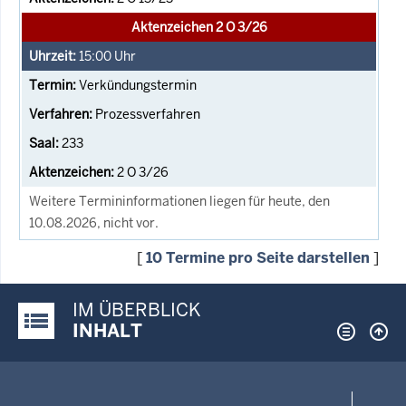
Aktenzeichen 2 O 3/26
15:00
Uhr
Verkündungstermin
Prozessverfahren
233
2 O 3/26
Weitere Termininformationen liegen für heute, den
10.08.2026, nicht vor.
[
10 Termine pro Seite darstellen
]
IM ÜBERBLICK
Justiz-Portal im Überblick:
INHALT